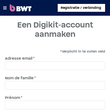
×
Registratie / verbinding
Een Digikit-account
INLOGGEN
aanmaken
EEN KLANTACCOUNT AANMAKEN
EEN KIT ZONDER ACCOUNT REGISTREREN
*Verplicht in te vullen veld
Adresse email
OVER BWT
CONTACT
Nom de famille
Prénom