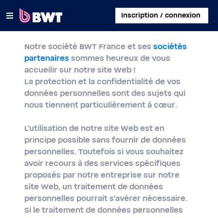
×
Inscription / connexion
Notre société BWT France et ses
sociétés
SE CONNECTER
partenaires
sommes heureux de vous
accueilir sur notre site Web !
CRÉER UN COMPTE CLIENT
La protection et la confidentialité de vos
données personnelles sont des sujets qui
ENREGISTRER UN KIT SANS COMPTE
nous tiennent particulièrement à cœur.
À PROPOS DE BWT
L'utilisation de notre site Web est en
principe possible sans fournir de données
CONTACT
personnelles. Toutefois si vous souhaitez
avoir recours à des services spécifiques
proposés par notre entreprise sur notre
site Web, un traitement de données
personnelles pourrait s'avérer nécessaire.
Si le traitement de données personnelles