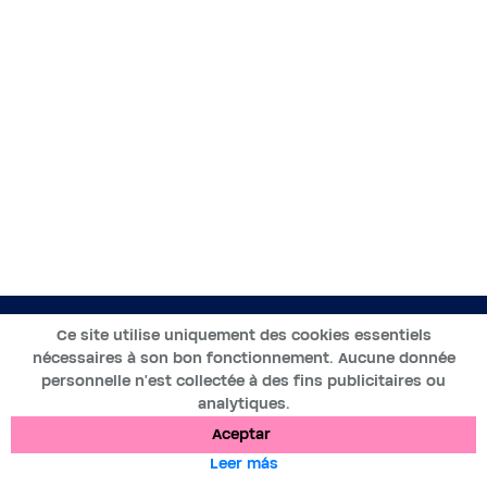
ES
Ce site utilise uniquement des cookies essentiels
nécessaires à son bon fonctionnement. Aucune donnée
2019-2025 ©BWT by
personnelle n’est collectée à des fins publicitaires ou
Wess Soft
- Todos los derechos reservados
analytiques.
Aceptar
Protección de datos
Cookies
Menciones legales
Leer más