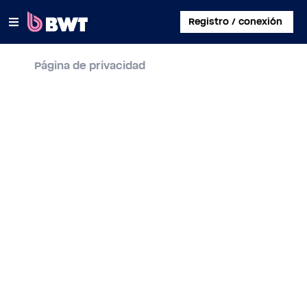
×
Registro / conexión
Página de privacidad
CONECTARSE A
CREAR UNA CUENTA DE USUARIO
REGISTRAR UN KIT SIN CUENTA
SOBRE BWT
CONTACTAR