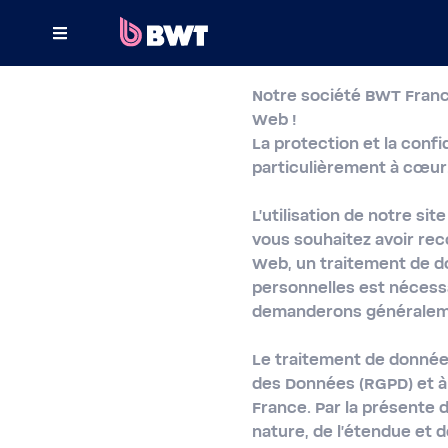
×
Notre société BWT Fran
CONNECT TO
Web !
La protection et la conf
MANAGE A USER ACCOUNT
particulièrement à cœur
SUBMIT A KIT WITHOUT ACCOUNT
L'utilisation de notre si
vous souhaitez avoir rec
ABOUT BWT
Web, un traitement de do
personnelles est nécessa
CONTACT
demanderons généralem
Le traitement de donnée
des Données (RGPD) et à 
France. Par la présente d
nature, de l'étendue et d