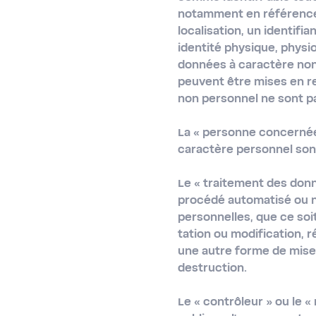
notamment en référence à
localisation, un identifi
identité physique, physi
données à caractère non
peuvent être mises en r
non personnel ne sont pa
La
« personne concerné
caractère personnel sont
Le
« traitement des don
procédé automatisé ou n
personnelles, que ce soi
tation ou modification, r
une autre forme de mise 
destruction.
Le
« contrôleur »
ou le
«