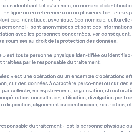
 un identifiant tel qu'un nom, un numéro d'identificati
ant en ligne ou en référence à un ou plusieurs fac-teurs 
ologi-que, génétique, psychique, éco-nomique, culturelle 
 personnel » sont anonymisées et sont des informations 
elation avec les personnes concernées. Par conséquent,
s soumises au droit de la protection des données.
e »
est toute personne physique iden-tifiée ou identifiab
 traitées par le responsable du traitement.
nées »
est une opération ou un ensemble d’opérations effe
on, sur des données à caractère perso-nnel ou sur des
t par collecte, enregistre-ment, organisation, structurat
écupé-ration, consultation, utilisation, divulgation par tr
à disposition, alignement ou combinaison, restriction, 
 responsable du traitement »
est la personne physique ou 