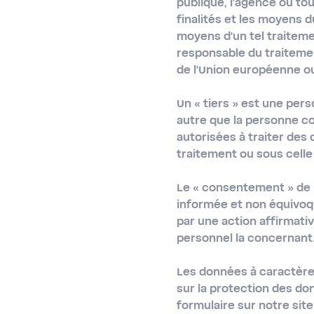
publique, l'agence ou to
finalités et les moyens 
moyens d'un tel traiteme
responsable du traitemen
de l'Union européenne o
Un
« tiers »
est une pers
autre que la personne co
autorisées à traiter des
traitement ou sous celle
Le
« consentement »
de 
informée et non équivoqu
par une action affirmati
personnel la concernant
Les données à caractère
sur la protection des d
formulaire sur notre si