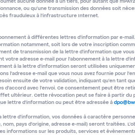
soumet aucune donnée à un tiers, pour autant que mPAY24
donnance, ou qu'une transmission des données soit néce
ès frauduleux à l'infrastructure Internet.
bonnement à différentes lettres d'information par e-mai
nformation notamment, soit lors de votre inscription comm
nt de transmission de la lettre d'information que vous 
t votre adresse e-mail pour l'abonnement à la lettre d'i
ment à la lettre d'information seront utilisées uniquement
sons l'adresse e-mail que vous nous avez fournie pour l'env
soin ensuite de votre validation, indiquant qu'en tant qu
tes d'accord avec l'envoi. Ce consentement peut être ret
effet ultérieur. Cette révocation peut se faire à partir du 
 lettre d'information ou peut être adressée à
dpo@bwt
a lettre d'information, vos données à caractère personn
 nom, pays d'origine, adresse e-mail) seront traitées. L'
es informations sur les produits, services et évènement