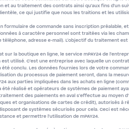
ion et au traitement des contrats ainsi qu'aux fins d'un sui
ientèle, ce qui justifie que nous les traitions et les utilisi
un formulaire de commande sans inscription préalable, et 
données à caractère personnel sont traitées via les champ
éléphone, adresse e-mail). L'objectif du traitement est l
t sur la boutique en ligne, le service mPAY24 de l'entr
est utilisé. C'est une entreprise avec laquelle un contra
té conclu. Les données fournies lors de votre command
alisation du processus de paiement seront, dans la mesur
 aux parties impliquées dans les achats en ligne (com
a été réalisé et opérateurs de systèmes de paiement aya
traitement des paiements en aval s'effectue au moyen 
ues et organisations de cartes de crédit), autorisés à ré
disposant de systèmes sécurisés pour cela. Ceci est néc
stance et permettre l'utilisation de mPAY24.