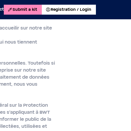
ct
Submit a kit
Registration / Login
cueilir sur notre site
qui nous tiennent
ersonnelles. Toutefois si
prise sur notre site
traitement de données
tement, nous vous
al sur la Protection
ées s'appliquant à BWT
nformer le public de la
lectées, utilisées et