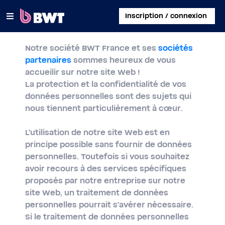
×
Inscription / connexion
Notre société BWT France et ses
sociétés
SE CONNECTER
partenaires
sommes heureux de vous
accueilir sur notre site Web !
CRÉER UN COMPTE CLIENT
La protection et la confidentialité de vos
données personnelles sont des sujets qui
ENREGISTRER UN KIT SANS COMPTE
nous tiennent particulièrement à cœur.
À PROPOS DE BWT
L'utilisation de notre site Web est en
principe possible sans fournir de données
CONTACT
personnelles. Toutefois si vous souhaitez
avoir recours à des services spécifiques
proposés par notre entreprise sur notre
site Web, un traitement de données
personnelles pourrait s'avérer nécessaire.
Si le traitement de données personnelles