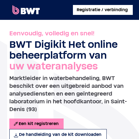
×
Registratie / verbinding
INLOGGEN
Eenvoudig, volledig en snel!
BWT Digikit Het online
EEN KLANTACCOUNT AANMAKEN
beheerplatform van
EEN KIT ZONDER ACCOUNT REGISTREREN
uw wateranalyses
OVER BWT
Marktleider in waterbehandeling, BWT
beschikt over een uitgebreid aanbod van
CONTACT
analysediensten en een geïntegreerd
laboratorium in het hoofdkantoor, in Saint-
Denis (93)
Een kit registreren
De handleiding van de kit downloaden