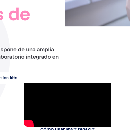
s de
ispone de una amplia
laboratorio integrado en
 los kits
Cómo usar BWT DIGIKIT