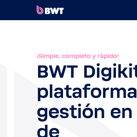
×
CONECTARSE A
CREAR UNA CUENTA DE USUARIO
¡Simple, completo y rápido!
REGISTRAR UN KIT SIN CUENTA
BWT Digiki
SOBRE BWT
plataforma
CONTACTAR
gestión en 
de