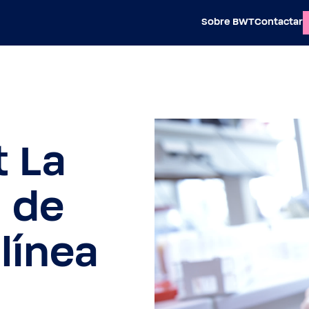
Sobre BWT
Contactar
t La
 de
línea